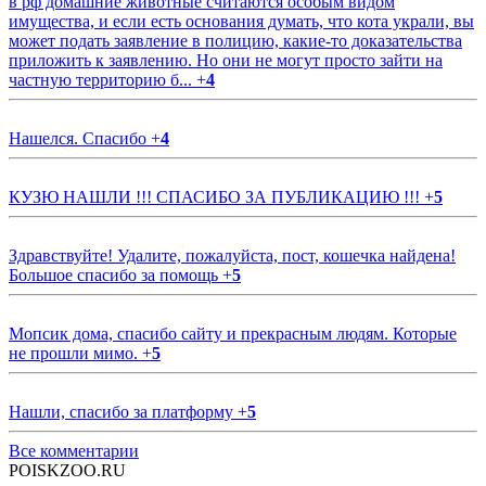
в рф домашние животные считаются особым видом
имущества, и если есть основания думать, что кота украли, вы
может подать заявление в полицию, какие-то доказательства
приложить к заявлению. Но они не могут просто зайти на
частную территорию б...
+
4
Нашелся. Спасибо
+
4
КУЗЮ НАШЛИ !!! СПАСИБО ЗА ПУБЛИКАЦИЮ !!!
+
5
Здравствуйте! Удалите, пожалуйста, пост, кошечка найдена!
Большое спасибо за помощь
+
5
Мопсик дома, спасибо сайту и прекрасным людям. Которые
не прошли мимо.
+
5
Нашли, спасибо за платформу
+
5
Все комментарии
POISKZOO.RU