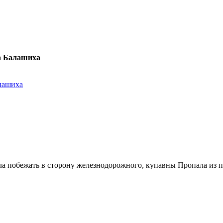
ка Балашиха
алашиха
ла побежать в сторону железнодорожного, купавны Пропала из по