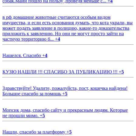
собак.Майи пошло на пользу ,проведя меньше с...
+
4
в рф домашние животные считаются особым видом
имущества, и если есть основания думать, что кота украли, вы
может подать заявление в полицию, какие-то доказательства
приложить к заявлению. Но они не могут просто зайти на
частную территорию б...
+
4
Нашелся. Спасибо
+
4
КУЗЮ НАШЛИ !!! СПАСИБО ЗА ПУБЛИКАЦИЮ !!!
+
5
Здравствуйте! Удалите, пожалуйста, пост, кошечка найдена!
Большое спасибо за помощь
+
5
Мопсик дома, спасибо сайту и прекрасным людям. Которые
не прошли мимо.
+
5
Нашли, спасибо за платформу
+
5