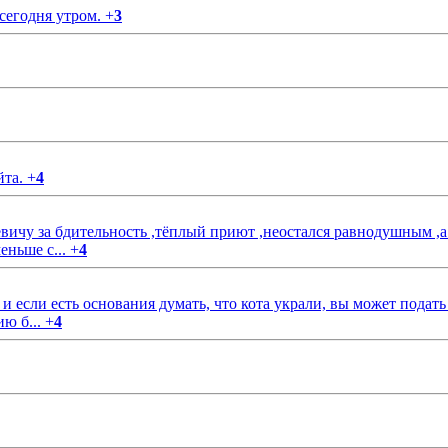
 сегодня утром.
+
3
йта.
+
4
чу за бдительность ,тёплый приют ,неостался равнодушным ,а
еньше с...
+
4
если есть основания думать, что кота украли, вы может подать
ию б...
+
4