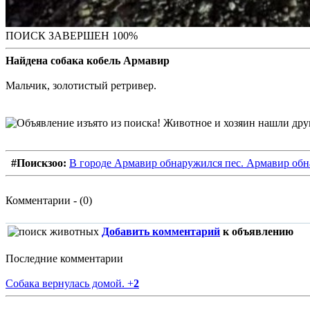
ПОИСК ЗАВЕРШЕН 100%
Найдена собака кобель Армавир
Мальчик, золотистый ретривер.
#Поискзоо:
В городе Армавир обнаружился пес. Армавир обн
Комментарии - (0)
Добавить комментарий
к объявлению
Последние комментарии
Собака вернулась домой.
+
2