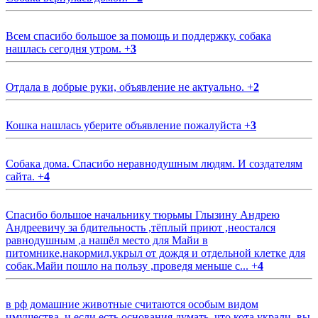
Всем спасибо большое за помощь и поддержку, собака
нашлась сегодня утром.
+
3
Отдала в добрые руки, объявление не актуально.
+
2
Кошка нашлась уберите объявление пожалуйста
+
3
Собака дома. Спасибо неравнодушным людям. И создателям
сайта.
+
4
Спасибо большое начальнику тюрьмы Глызину Андрею
Андреевичу за бдительность ,тёплый приют ,неостался
равнодушным ,а нашёл место для Майи в
питомнике,накормил,укрыл от дождя и отдельной клетке для
собак.Майи пошло на пользу ,проведя меньше с...
+
4
в рф домашние животные считаются особым видом
имущества, и если есть основания думать, что кота украли, вы