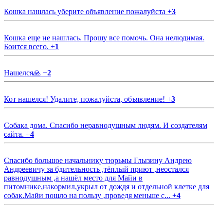
Кошка нашлась уберите объявление пожалуйста
+
3
Кошка еще не нашлась. Прошу все помочь. Она нелюдимая.
Боится всего.
+
1
Нашелся🙏
+
2
Кот нашелся! Удалите, пожалуйста, объявление!
+
3
Собака дома. Спасибо неравнодушным людям. И создателям
сайта.
+
4
Спасибо большое начальнику тюрьмы Глызину Андрею
Андреевичу за бдительность ,тёплый приют ,неостался
равнодушным ,а нашёл место для Майи в
питомнике,накормил,укрыл от дождя и отдельной клетке для
собак.Майи пошло на пользу ,проведя меньше с...
+
4