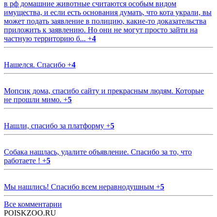
в рф домашние животные считаются особым видом
имущества, и если есть основания думать, что кота украли, вы
может подать заявление в полицию, какие-то доказательства
приложить к заявлению. Но они не могут просто зайти на
частную территорию б...
+
4
Нашелся. Спасибо
+
4
Мопсик дома, спасибо сайту и прекрасным людям. Которые
не прошли мимо.
+
5
Нашли, спасибо за платформу
+
5
Собака нашлась, удалите объявление. Спасибо за то, что
работаете !
+
5
Мы нашлись! Спасибо всем неравнодушным
+
5
Все комментарии
POISKZOO.RU