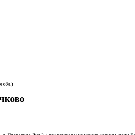
я обл.)
ечково