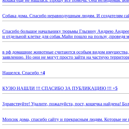
Кошка еще не нашлась. Прошу все помочь. Она нелюдимая. Бои
Собака дома. Спасибо неравнодушным людям. И создателям са
Спасибо большое начальнику тюрьмы Глызину Андрею Андрееви
и отдельной клетке для собак.Майи пошло на пользу ,проведя м
в рф домашние животные считаются особым видом имущества, и 
заявлению. Но они не могут просто зайти на частную территор
Нашелся. Спасибо
+
4
КУЗЮ НАШЛИ !!! СПАСИБО ЗА ПУБЛИКАЦИЮ !!!
+
5
Здравствуйте! Удалите, пожалуйста, пост, кошечка найдена! Б
Мопсик дома, спасибо сайту и прекрасным людям. Которые не