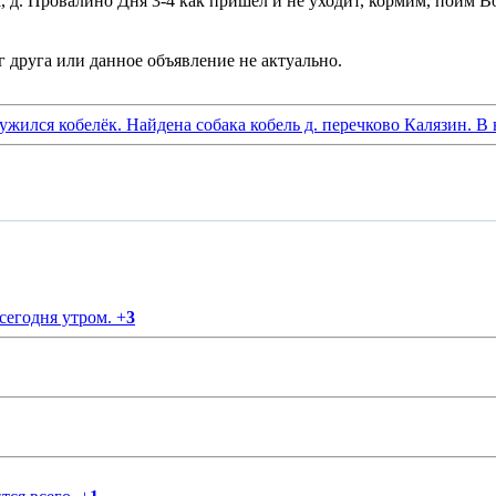
, д. Провалино Дня 3-4 как пришел и не уходит, кормим, поим Во
ужился кобелёк. Найдена собака кобель д. перечково Калязин. В
 сегодня утром.
+
3