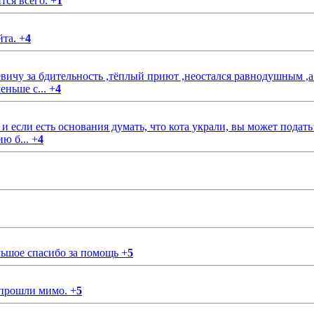
тся всего.
+
1
йта.
+
4
чу за бдительность ,тёплый приют ,неостался равнодушным ,а
еньше с...
+
4
если есть основания думать, что кота украли, вы может подать
ию б...
+
4
ольшое спасибо за помощь
+
5
 прошли мимо.
+
5