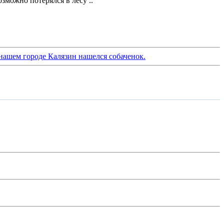
зможно потерялся в лесу ..
 нашем городе Калязин нашелся собаченок.